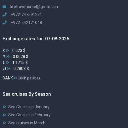
lifetravel.israel@gmail.com
+972-747591291
+972-542171048
Exchange rates for: 07-08-2026
₴
0.023 $
֏
0.0028 $
€
1.1715 $
zł
0.2803 $
BANK
BNP paribas
Sea cruises By Season
Sea Cruises in January
Sea Cruises in February
Sea cruises in March