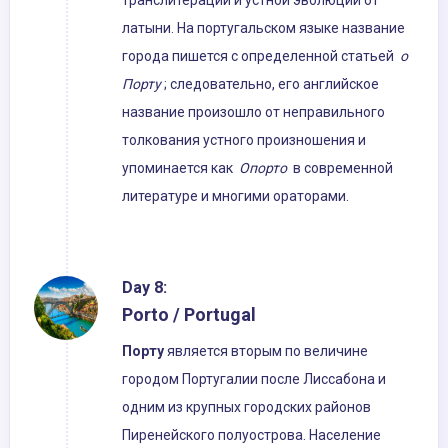
транслитерации и устной эволюции от
латыни. На португальском языке название
города пишется с определенной статьей
о
Порту
; следовательно, его английское
название произошло от неправильного
толкования устного произношения и
упоминается как
Опорто
в современной
литературе и многими ораторами.
Day 8:
Porto / Portugal
Порту
является вторым по величине
городом Португалии после Лиссабона и
одним из крупных городских районов
Пиренейского полуострова. Население