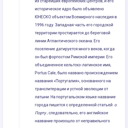
из старейших европейских центров, и его
историческое ядро ​​было объявлено
ЮНЕСКО объектом Всемирного наследия в
1996 году. Западная часть его городской
территории простирается до береговой
линии Атлантического океана. Его
поселение датируется много веков, когда
он был форпостом Римской империи. Его
объединенное кельтско-латинское имя,
Portus Cale, было названо происхождением
названия «Португалия», основанного на
транслитерации и устной эволюции от
латыни. На португальском языке название
города пишется с определенной статьей
о
Порту
; следовательно, его английское
название произошло от неправильного