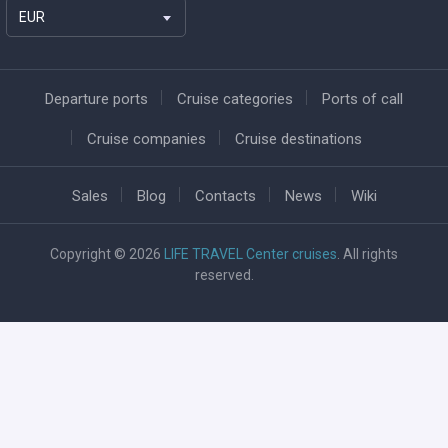
EUR
Departure ports
Cruise categories
Ports of call
Cruise companies
Cruise destinations
Sales
Blog
Contacts
News
Wiki
Copyright © 2026
LIFE TRAVEL Center cruises
. All rights
reserved.